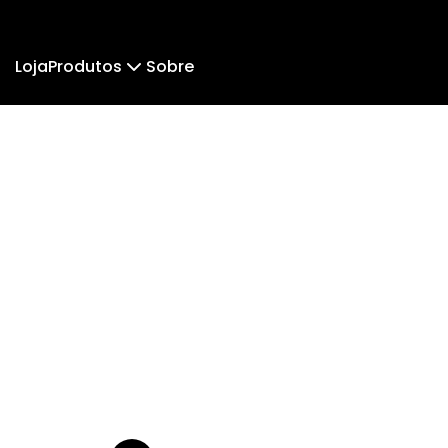
Loja
Produtos
Sobre
Camiseta
Camiseta Infantil
Hoodie Moletom
Suéter Moletom