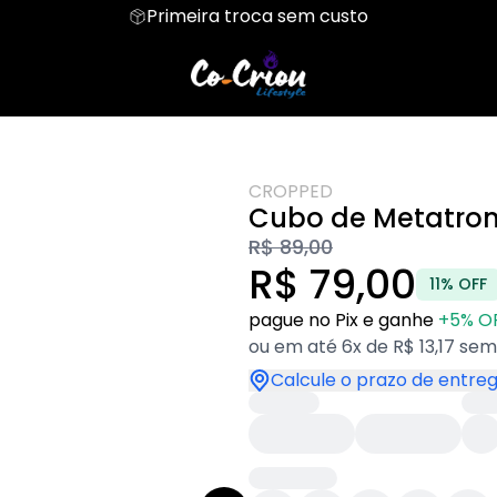
Primeira troca sem custo
Cropped
Cropped Moletom
Body Infantil
Camiseta Oversized
CROPPED
Cubo de Metatron
R$ 89,00
R$ 79,00
11% OFF
pague no Pix e ganhe
+5% O
ou em até 6x de R$ 13,17 sem
Calcule o prazo de entre