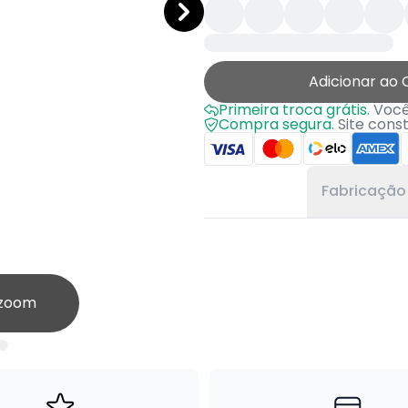
Adicionar ao 
Primeira troca grátis.
Você 
Compra segura.
Site cons
Fabricação
 zoom