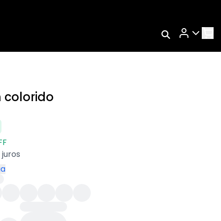
Rastrear Meu
Pedido
Trocar Meu Pedido
Avaliar Meu Pedido
 colorido
Entrar | Cadastrar
FF
 juros
ga