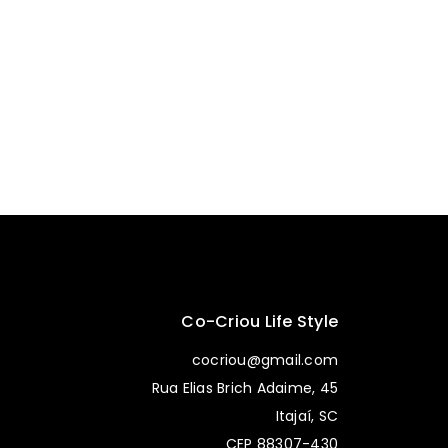
Co-Criou Life Style
cocriou@gmail.com
Rua Elias Brich Adaime, 45
Itajaí, SC
CEP 88307-430